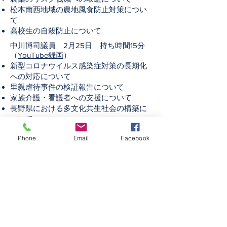
松本南西地域の農地風食防止対策につい
て
高校生の自殺防止について
中川博司議員 2月25日 持ち時間15分
（
YouTube録画
）
新型コロナウイルス感染症対策の長期化
への対応について
里親虐待事件の検証報告について
家族介護・看護者への支援について
長野県における多文化共生社会の構築に
ついて
児童・生徒の通学路の安全確保について
Phone
Email
Facebook
有機農業・地産地消の推進について
望月義寿議員 2月25日 持ち時間12分
（
YouTube録画
）
ケアリーバー（社会的養護から巣立った
人）への支援について
養育費の立替払いについて
保育園児へのマスク着用推奨について
不登校特例校の設置について