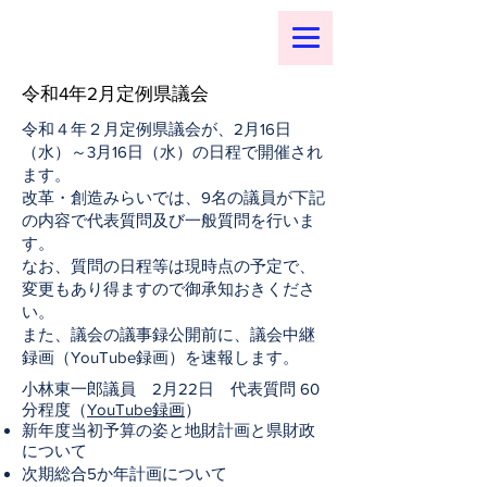
令和4年2月定例県議会
令和４年２月定例県議会が、2月16日
（水）～3月16日（水）の日程で開催され
ます。
改革・創造みらいでは、9名の議員が下記
の内容で代表質問及び一般質問を行いま
す。
なお、質問の日程等は現時点の予定で、
変更もあり得ますので御承知おきくださ
い。
また、議会の議事録公開前に、議会中継
録画（YouTube録画）を速報します。
小林東一郎議員 2月22日 代表質問 60
分程度（
YouTube録画
）
新年度当初予算の姿と地財計画と県財政
について
次期総合5か年計画について