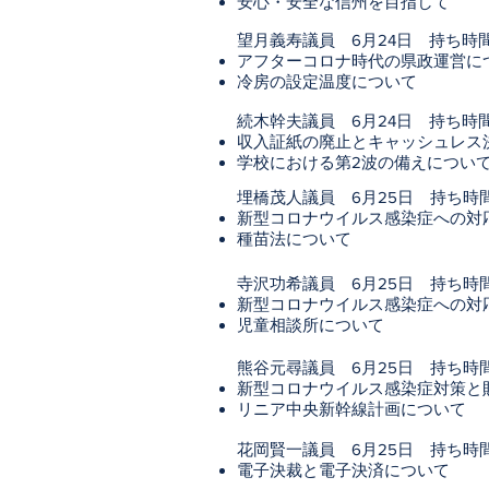
安心・安全な信州を目指して
望月義寿議員 6月24日 持ち時間
アフターコロナ時代の県政運営に
冷房の設定温度について
続木幹夫議員 6月24日 持ち時間
収入証紙の廃止とキャッシュレス
学校における第2波の備えについ
埋橋茂人議員 6月25日 持ち時間
新型コロナウイルス感染症への対
種苗法について
寺沢功希議員 6月25日 持ち時間
新型コロナウイルス感染症への対
児童相談所について
熊谷元尋議員 6月25日 持ち時間
新型コロナウイルス感染症対策と
リニア中央新幹線計画について
花岡賢一議員 6月25日 持ち時間
電子決裁と電子決済について