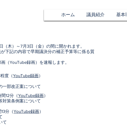
ホーム
議員紹介
基本
8日（木）～7月3日（金）の間に開かれます。
員が下記の内容で早期議決分の補正予算等に係る質
（YouTube録画）を速報します。
分程度（
YouTube録画
）
の一部改正案について
間12分（
YouTube録画
）
等対策条例案について
13分（
YouTube録画
）
て
いて