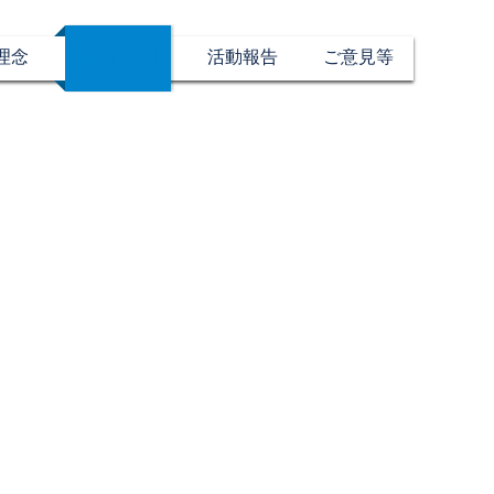
理念
議会だより
活動報告
ご意見等