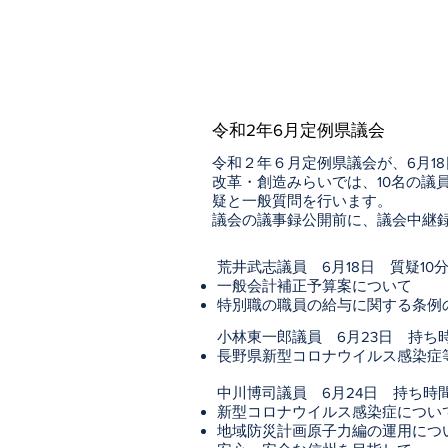
令和2年6月定例県議会
令和２年６月定例県議会が、6月1
改革・創造みらいでは、10名の議
疑と一般質問を行います。
議会の議事録公開前に、議会中継録画
荒井武志議員 6月18日 質疑10
一般会計補正予算案について
特別職の職員の給与に関する条例
小林東一郎議員 6月23日 持ち時
長野県新型コロナウイルス感染症
中川博司議員 6月24日 持ち時間
新型コロナウイルス感染症につい
地域防災計画原子力編の運用につ